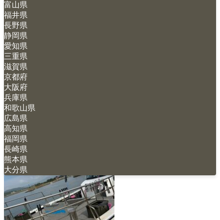
富山県
福井県
長野県
静岡県
愛知県
京都府
三重県
2024/08/17 09:31
滋賀県
京都府
ロックオン 京都府舞鶴市 イカメタ
大阪府
兵庫県
ル＆オモリグ 2024年8月14日
和歌山県
広島県
高知県
福岡県
長崎県
熊本県
大分県