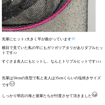
先輩にヒット♪大きく竿が曲がっています
横目で見ていた私の竿にもガツガツアタリがありダブルヒッ
トです♪♪
すぐさま友人にもヒットし、なんとトリプルヒットです♪♪♪
先輩は50cmの良型で私と友人は35cmくらいの塩焼きサイズ
です
しっかり明石の海と後輩たちが忖度させて頂きました