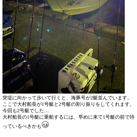
突堤に向かって歩いて行くと、海豚号が2艇並んでいます。
ここで大村船長が1号艇と2号艇の割り振りをしてくれます。
今回も2号艇でした…
大村船長の1号艇に乗船するには、早めに来て1号艇の前で待
っているべきかも