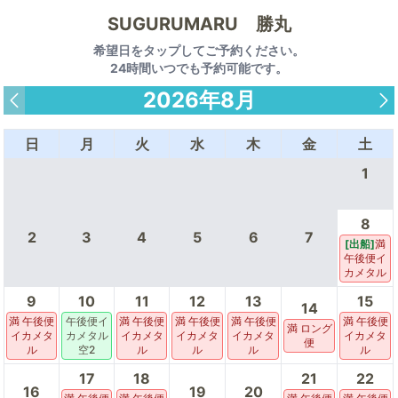
SUGURUMARU 勝丸
希望日をタップしてご予約ください。
24時間いつでも予約可能です。
2026年8月
日
月
火
水
木
金
土
1
8
2
3
4
5
6
7
[出船]
満
午後便イ
カメタル
9
10
11
12
13
15
14
満 午後便
午後便イ
満 午後便
満 午後便
満 午後便
満 午後便
満 ロング
イカメタ
カメタル
イカメタ
イカメタ
イカメタ
イカメタ
便
ル
空2
ル
ル
ル
ル
17
18
21
22
16
19
20